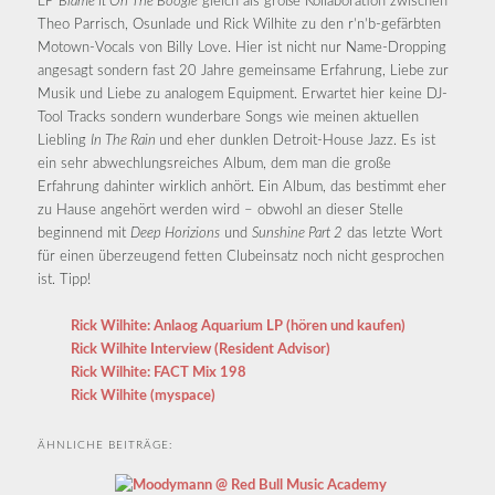
LP
Blame It On The Boogie
gleich als große Kollaboration zwischen
Theo Parrisch, Osunlade und Rick Wilhite zu den r’n’b-gefärbten
Motown-Vocals von Billy Love. Hier ist nicht nur Name-Dropping
angesagt sondern fast 20 Jahre gemeinsame Erfahrung, Liebe zur
Musik und Liebe zu analogem Equipment. Erwartet hier keine DJ-
Tool Tracks sondern wunderbare Songs wie meinen aktuellen
Liebling
In The Rain
und eher dunklen Detroit-House Jazz. Es ist
ein sehr abwechlungsreiches Album, dem man die große
Erfahrung dahinter wirklich anhört. Ein Album, das bestimmt eher
zu Hause angehört werden wird – obwohl an dieser Stelle
beginnend mit
Deep Horizions
und
Sunshine Part 2
das letzte Wort
für einen überzeugend fetten Clubeinsatz noch nicht gesprochen
ist. Tipp!
Rick Wilhite: Anlaog Aquarium LP (hören und kaufen)
Rick Wilhite Interview (Resident Advisor)
Rick Wilhite: FACT Mix 198
Rick Wilhite (myspace)
ÄHNLICHE BEITRÄGE: