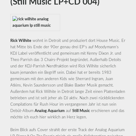
(Still Music LP+CD 004)
Rick Wilhite
wohnt in Detroit und produziert dort House Music. Er
hat Mitte bis Ende der 90er genau drei EP’s auf Moodymann’s
KDJ Label veröffentlicht und gemeinsam mit Kenny Dixon Jr. und
Theo Parrish das 3 Chairs-Projekt begründet. Außerhalb Detoits
und der KDJ-Parrish Nerdfraktion wird Rick Wilhite sicherlich
kaum jemanden ein Begriff sein. Dabei hat er bereits 1983
gemeinsam mit den anderen Kids wie Sherrard Ingram, Juan
Atkins, Kevin Saundersson und Blake Baxter Musik gemacht.
Außerdem hat Rick Wilhite in Detroit lange Zeit einen Plattenladen
betrieben und ist seit jeher als DJ aktiv. Nach zwei rückblickenden
Compilations für Rush Hour im vergangenen Jahr ist nun sein
Debüt-Album
Analog Aquarium
auf
Still Music
erschienen und das
möchte ich euch hier wirklich an Herz legen.
Beim Blick aufs Cover strahlt der erste Track der Analog Aquarium