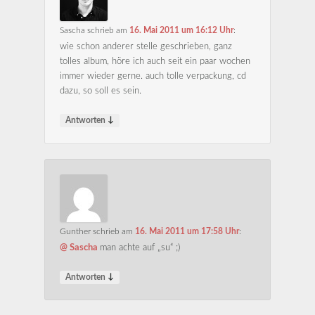
Sascha
schrieb
am
16. Mai 2011 um 16:12 Uhr
:
wie schon anderer stelle geschrieben, ganz
tolles album, höre ich auch seit ein paar wochen
immer wieder gerne. auch tolle verpackung, cd
dazu, so soll es sein.
↓
Antworten
Gunther
schrieb
am
16. Mai 2011 um 17:58 Uhr
:
@ Sascha
man achte auf „su“ ;)
↓
Antworten