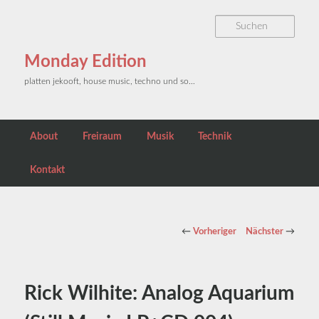
Zum primären Inhalt springen
Such
Monday Edition
platten jekooft, house music, techno und so…
Hauptmenü
About
Freiraum
Musik
Technik
Kontakt
Beitragsnavigation
←
Vorheriger
Nächster
→
Rick Wilhite: Analog Aquarium