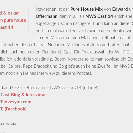
Inzwischen ist der
Pure House Mix
von
Edward
u
Offermann
, der im Juli als
NWS Cast 14
erschienen
abgehangen, schön nachgereift und kann an dieser S
endlich mal wärmstens als Download empfohlen wer
ich den Mix zum ersten Mal angespielt habe dachte
jetzt haben die 3 Chairs – No Drum Machines als Intro verbraten. Dabei
tlich auch noch einen Plan damit. Egal. Die Trackauswahl der WHITE-
ibe ich jedenfalls vollständig. Bobby Konders sollte man sowieso ein D
bei Calibre, Pépe Bradock und Co gibt’s auch keine Zweifel. Im NWS B
m noch ein kleines Interview zu diesem Podcast.
d and Oskar Offermann – NWS Cast #014 (offline!)
ast Blog & Interview
Elovesyou.com
E (Facebook)
EITRÄGE: