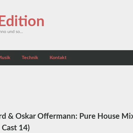
dition
echno und so…
usik
Technik
Kontakt
d & Oskar Offermann: Pure House Mi
Cast 14)