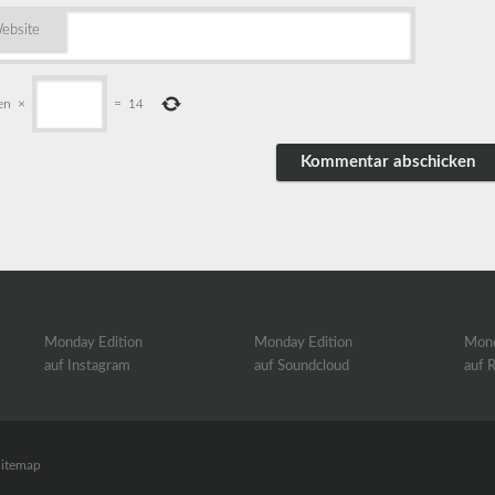
ebsite
en
×
=
14
Monday Edition
Monday Edition
Mond
auf Instagram
auf Soundcloud
auf 
Sitemap