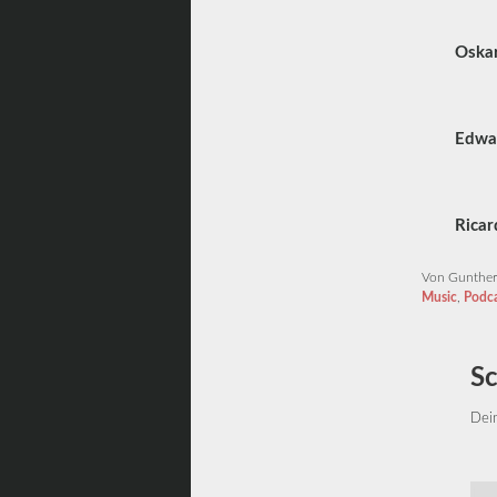
Oskar
Edwar
Ricar
Von Gunthe
Music
,
Podca
S
Dein