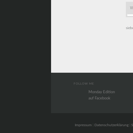
W
sieb
FOLLOW ME
Monday Edition
auf Facebook
Impressum
|
Datenschutzerklärung
|