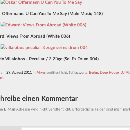
 Offermann: U Can You To Me Say (Mule Musiq 148)
d: Views From Abroad (White 006)
do Villalobos - Peculiar / 3 Züge (Sei Es Drum 004)
r am
29. August 2011
in
Mixes
veröffentlicht. Schlagworte:
Berlin
,
Deep House
,
DJ Mi
st
chreibe einen Kommentar
e E-Mail-Adresse wird nicht veröffentlicht.
Erforderliche Felder sind mit
*
mark