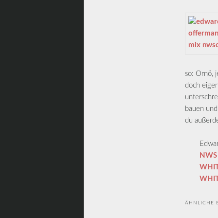
so: Ornö, 
doch eigen
unterschre
bauen und 
du außerde
Edwar
NWS C
WHIT
WHIT
ÄHNLICHE B