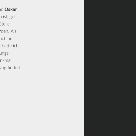
nd
Oskar
 ist, gut
telle
den. Als
 ich nur
 hatte ich
Jungs
enkmal
log findest