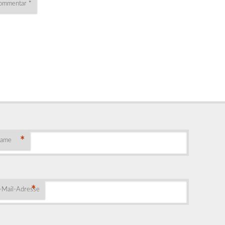
ommentar
*
*
ame
*
-Mail-Adresse