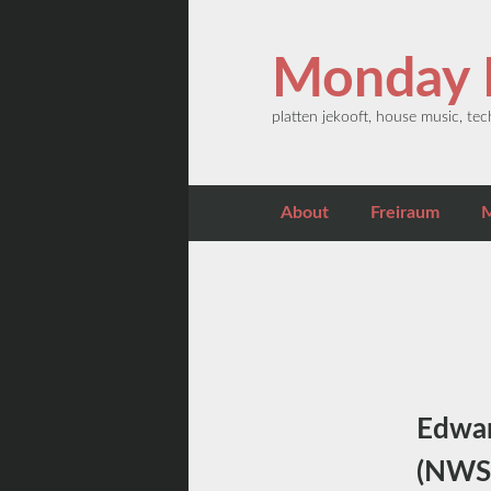
Zum primären Inhalt springen
Monday E
platten jekooft, house music, t
Hauptmenü
About
Freiraum
M
Edwar
(NWS 