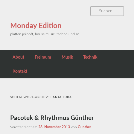
Zum primären Inhalt springen
Zum sekundären Inhalt springen
Such
Monday Edition
platten jekooft, house music, techno und so…
Hauptmenü
About
Freiraum
Musik
Technik
Kontakt
SCHLAGWORT-ARCHIV:
BANJA LUKA
Pacotek & Rhythmus Günther
Veröffentlicht am
28. November 2013
von
Gunther