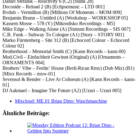
Daniel Stefanik – Reactivity 6 (C2) [Statik 28]
Decoside – Reload 2 (B) [Eclipsemusic – LTD 001]
Bvdub – Vermillion (B) [Millions Of Moments – MOM 009]
Benjamin Brunn – Untitled (A) [Workshop – WORKSHOP 05]
Kassem Mosse – 578 (Y) [Mikrodisko Recordings – M5]
Mike Edge – Walking Alone (A) [Sistrum Recordings – SIS 007]
C.B. Funk – Subway To Cologne (A1) [Story – STORY 001]
Marko Fürstenberg – Site 312 (B) [Echocord Colour – Echocord
Colour 02]
Brotherhood – Memorial Smith (C) [Kann Records – kann-00]
Mod.Civil – Einfachheit Gewinnt (Original) (A) [Ornaments –
ORNAMENTS 004]
Brothers‘ Vibe – Feelin‘ House (Berli-Rican Rmx) (Dub Mix) (B1)
[Mixx Records – mxw-01]
Sevensol & Bender – Live At Coliseum (A) [Kann Records – kann-
01]
DJ Aakmael – Imagine The Future (A2) [Uzuri – Uzuri 005]
Mixcloud: ME.01 Brian Dino: Waschmaschine
Ähnliche Beiträge: