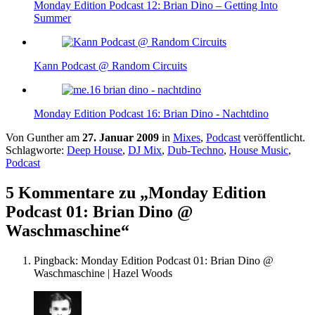
Monday Edition Podcast 12: Brian Dino – Getting Into
Summer
Kann Podcast @ Random Circuits
Monday Edition Podcast 16: Brian Dino - Nachtdino
Von Gunther am
27. Januar 2009
in
Mixes
,
Podcast
veröffentlicht.
Schlagworte:
Deep House
,
DJ Mix
,
Dub-Techno
,
House Music
,
Podcast
5 Kommentare zu „
Monday Edition
Podcast 01: Brian Dino @
Waschmaschine
“
Pingback: Monday Edition Podcast 01: Brian Dino @
Waschmaschine | Hazel Woods