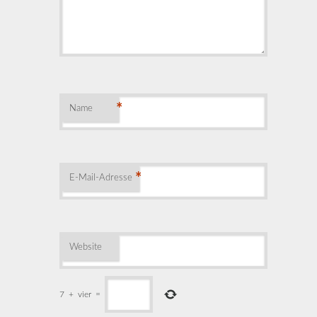
*
Name
*
E-Mail-Adresse
Website
7
+
vier
=