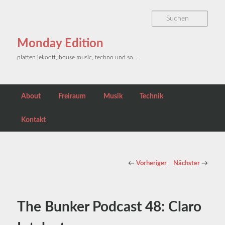
Zum primären Inhalt springen
Such
Monday Edition
platten jekooft, house music, techno und so…
Hauptmenü
About
Freiraum
Musik
Technik
Kontakt
Beitragsnavigation
←
Vorheriger
Nächster
→
The Bunker Podcast 48: Claro