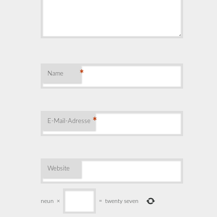
*
Name
*
E-Mail-Adresse
Website
neun
×
=
twenty seven