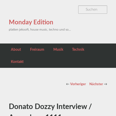
Zum primären Inhalt springen
Such
Monday Edition
platten jekooft, house music, techno und so…
Hauptmenü
About
Freiraum
Musik
Technik
Kontakt
Beitragsnavigation
←
Vorheriger
Nächster
→
Donato Dozzy Interview /