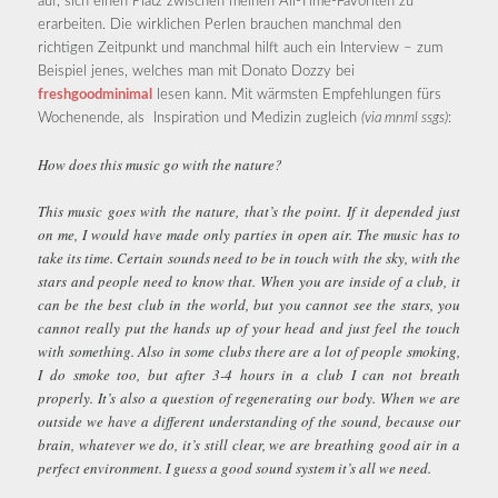
auf, sich einen Platz zwischen meinen All-Time-Favoriten zu
erarbeiten. Die wirklichen Perlen brauchen manchmal den
richtigen Zeitpunkt und manchmal hilft auch ein Interview – zum
Beispiel jenes, welches man mit Donato Dozzy bei
freshgoodminimal
lesen kann. Mit wärmsten Empfehlungen fürs
Wochenende, als Inspiration und Medizin zugleich
(via mnml ssgs)
:
How does this music go with the nature?
This music goes with the nature, that’s the point. If it depended just
on me, I would have made only parties in open air. The music has to
take its time. Certain sounds need to be in touch with the sky, with the
stars and people need to know that. When you are inside of a club, it
can be the best club in the world, but you cannot see the stars, you
cannot really put the hands up of your head and just feel the touch
with something. Also in some clubs there are a lot of people smoking,
I do smoke too, but after 3-4 hours in a club I can not breath
properly. It’s also a question of regenerating our body. When we are
outside we have a different understanding of the sound, because our
brain, whatever we do, it’s still clear, we are breathing good air in a
perfect environment. I guess a good sound system it’s all we need.