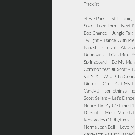
Tracklist
Steve Parks – Still Thinin
Solo – Love Torn – Next P
Bob Chance – Jungle Talk
Twilight – Dance With Me
Panash – Cheval – Atavis
Donnovan – I Can Make Y
Springboard – Be My Ma
Common feat Jill Scott – 
Vil-N-X – What Cha Gonna
Dionne – Come Get My Lov
Candy J – Somethings Th
Scott Sellars – Let’s Danc
Noni – Be My (27th and 10
DJ Scott – Music Man (Lat
Renegades Of Rhythms – C
Norma Jean Bell – Love M
Aardvarck – (Just Washed)