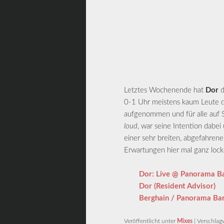
Letztes Wochenende hat
Dor
d
0-1 Uhr meistens kaum Leute da
aufgenommen und für alle auf 
loud
, war seine Intention dabei
einer sehr breiten, abgefahren
Erwartungen hier mal ganz lock
Dor: Live @ Panorama Ba
Dor (Resident Advisor)
Berghain / Panorama Ba
Veröffentlicht unter
Mixes
|
Verschlag