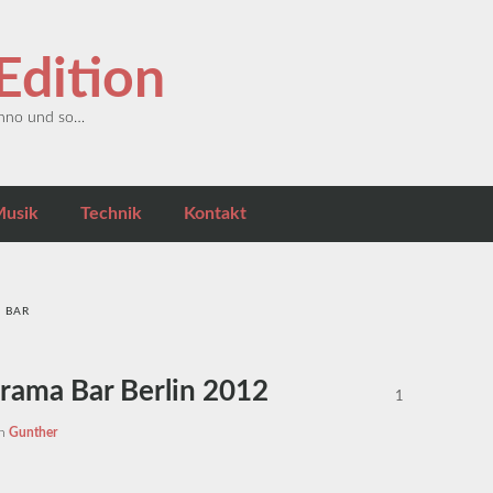
dition
echno und so…
usik
Technik
Kontakt
 BAR
rama Bar Berlin 2012
1
on
Gunther