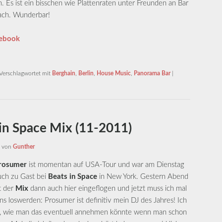
Es ist ein bisschen wie Plattenraten unter Freunden an Bar
ach. Wunderbar!
cebook
Verschlagwortet mit
Berghain
,
Berlin
,
House Music
,
Panorama Bar
|
in Space Mix (11-2011)
von
Gunther
rosumer
ist momentan auf USA-Tour und war am Dienstag
uch zu Gast bei
Beats in Space
in New York. Gestern Abend
st der
Mix
dann auch hier eingeflogen und jetzt muss ich mal
ins loswerden: Prosumer ist definitiv mein DJ des Jahres! Ich
ört, wie man das eventuell annehmen könnte wenn man schon