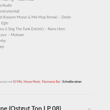
s/Audio
Instrumental)
Food (Kassem Mosse & Mix Mup Remix) – Delsin
– Eglo
ey (I Sing The Funk Eelctric) – Rams Horn
r Love – Motown
erby
arp
wortet mit
DJ Mix
,
House Music
,
Panorama Bar
|
Schreibe einen
ine (Ostgut Ton LP 08)