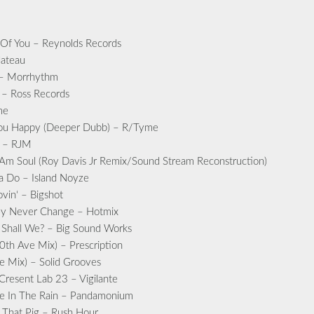
g Of You – Reynolds Records
lateau
 – Morrhythm
 – Ross Records
me
ou Happy (Deeper Dubb) – R/Tyme
n – RJM
I Am Soul (Roy Davis Jr Remix/Sound Stream Reconstruction)
 Do – Island Noyze
in‘ – Bigshot
ey Never Change – Hotmix
e Shall We? – Big Sound Works
th Ave Mix) – Prescription
e Mix) – Solid Grooves
resent Lab 23 – Vigilante
e In The Rain – Pandamonium
 That Pig – Rush Hour