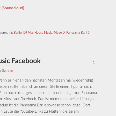
 (Soundcloud)
wortet mit
Berlin
,
DJ Mix
,
House Music
,
Move D
,
Panorama Bar
|
3
sic Facebook
1
n
Gunther
enn es hier an den nächsten Montagen mal wieder ruhig
leiben sollte habe ich an dieser Stelle einen Tipp für dich:
enn noch nicht geschehen, check unbedingt mal Panorama
ar Music auf Facebook. Das ist momentan meine Lieblings-
club ist die Panorama Bar ja sowieso schon lange! Dort
n Leute die Youtube-Links zu Platten, die sie am