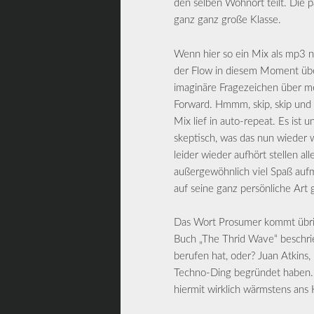
den selben Wohnort teilt. Die p
ganz ganz große Klasse.
Wenn hier so ein Mix als mp3 ne
der Flow in diesem Moment übe
imaginäre Fragezeichen über mei
Forward. Hmmm, skip, skip und 
Mix lief in auto-repeat. Es ist 
skeptisch, was das nun wieder
leider wieder aufhört stellen al
außergewöhnlich viel Spaß auf
auf seine ganz persönliche Art g
Das Wort Prosumer kommt übrige
Buch „The Thrid Wave“ beschrieb
berufen hat, oder? Juan Atkins
Techno-Ding begründet haben. G
hiermit wirklich wärmstens ans 