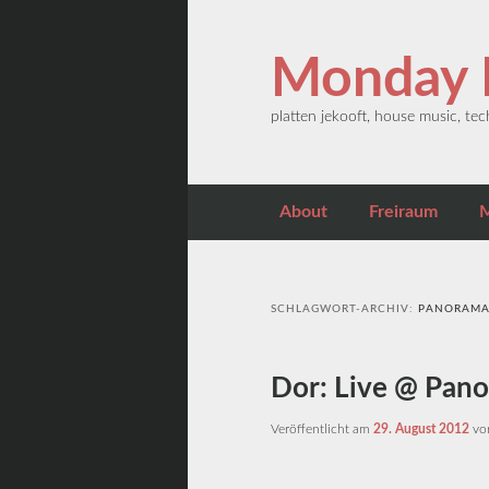
Zum primären Inhalt springen
Zum sekundären Inhalt springen
Monday E
platten jekooft, house music, t
Hauptmenü
About
Freiraum
M
SCHLAGWORT-ARCHIV:
PANORAMA
Dor: Live @ Pano
Veröffentlicht am
29. August 2012
v