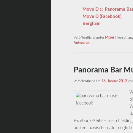
Move D @ Panorama Bar
Move D (Facebook)
Berghain
Veröffentlicht unter
Mixes
|
Verschlag
Antworten
Panorama Bar Mu
Veröffentlicht am
16. Januar 2012
vo
W
b
W
B
Facebook-Seite – mein Lieblings
posten inzwischen alle mögliche