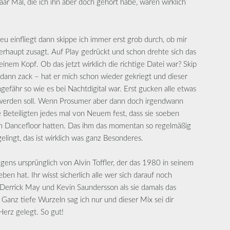
aar Mal, die ich ihn aber doch gehört habe, waren wirklich
u einfliegt dann skippe ich immer erst grob durch, ob mir
rhaupt zusagt. Auf Play gedrückt und schon drehte sich das
nem Kopf. Ob das jetzt wirklich die richtige Datei war? Skip
dann zack – hat er mich schon wieder gekriegt und dieser
ungefähr so wie es bei Nachtdigital war. Erst gucken alle etwas
 werden soll. Wenn Prosumer aber dann doch irgendwann
le Beteiligten jedes mal von Neuem fest, dass sie soeben
m Dancefloor hatten. Das ihm das momentan so regelmäßig
elingt, das ist wirklich was ganz Besonderes.
ns ursprünglich von Alvin Toffler, der das 1980 in seinem
en hat. Ihr wisst sicherlich alle wer sich darauf noch
, Derrick May und Kevin Saundersson als sie damals das
anz tiefe Wurzeln sag ich nur und dieser Mix sei dir
Herz gelegt. So gut!