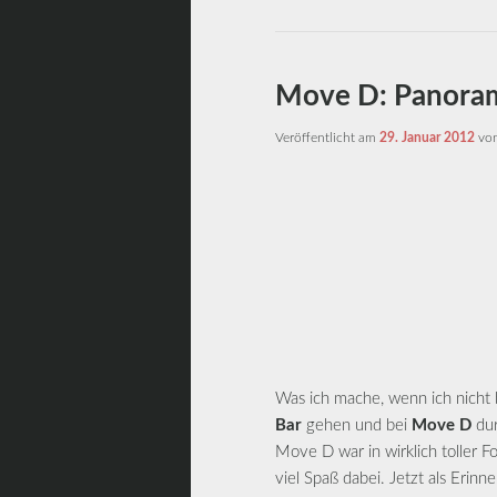
Move D: Panoram
Veröffentlicht am
29. Januar 2012
vo
Was ich mache, wenn ich nicht
Bar
gehen und bei
Move D
dur
Move D war in wirklich toller Fo
viel Spaß dabei. Jetzt als Erinn