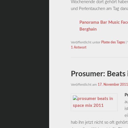
Wochenende dort gehört haben. 
und Perlentauchen am Tag dan
Panorama Bar Music Fa
Berghain
Veröffentlicht unter
Platte des Tages
|
1
Antwort
Prosumer: Beats 
Veröffentlicht am
17. November 2011
P
a
i
e
hab ihn jetzt nicht so oft geh