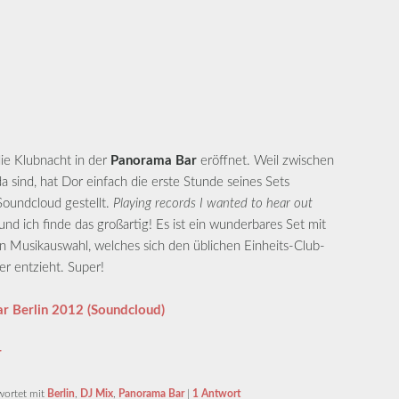
ie Klubnacht in der
Panorama Bar
eröffnet. Weil zwischen
 sind, hat Dor einfach die erste Stunde seines Sets
Soundcloud gestellt.
Playing records I wanted to hear out
 und ich finde das großartig! Es ist ein wunderbares Set mit
en Musikauswahl, welches sich den üblichen Einheits-Club-
er entzieht. Super!
r Berlin 2012 (Soundcloud)
r
wortet mit
Berlin
,
DJ Mix
,
Panorama Bar
|
1
Antwort