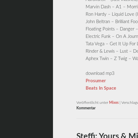
Marvin Dash – A1 – Morri
Ron Hardy – Liquid Love (
John Beltran – Brilliant 
Floating Points – Danger 
Electric Funk – On A Journ
Tata Vega – Get It Up Fo
Rinder & Lewis – Lust – D
Aphex Twin – Z Twig – W
download mp3
Prosumer
Beats In Space
Veröffentlicht unter
Mixes
|
Verschlag
Kommentar
Steffi: Yours & M